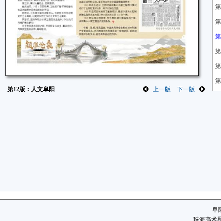
第
第
第
第
第
第
第12版：人文阜阳
上一版
下一版
第
阜
珠海高术