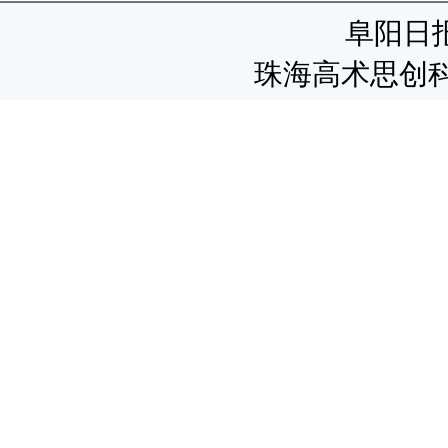
阜阳日
珠海高术思创